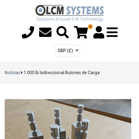
0
Menú T
Cuenta de usuari
Seleccione la moneda
Noticias
1.000 lb bidireccional Bulones de Carga