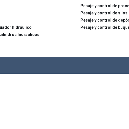
Pesaje y control de proc
Pesaje y control de silos
Pesaje y control de depó
tuador hidráulico
Pesaje y control de buqu
cilindros hidráulicos
rumentación
Otros Productos
res Digitales
Transductores de Desplazamiento
cadores y Acondicionadores de
Sensores de Presión
Transductores de Presión
strumentación
Accesorios
res Digitales de Mano
LCM Systems TIENDA
rico Instrumentación
Diseño a Medida