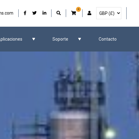
0
Seleccione la moneda
Nuestro Facebook
Nuestro Twitter
Nuestro LinkedIn
Cuenta de usuario
ms.com
plicaciones
Soporte
Contacto