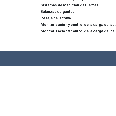
Sistemas de medición de fuerzas
Balanzas colgantes
Pesaje de la tolva
Monitorización y control de la carga del ac
Monitorización y control de la carga de los 
Células de carga
Inst
Compresión Células de carga
Indicado
Inalámbrico Células de carga
Amplifi
Tensión y compresión Células de carga
Señal
Celda de Carga Grillete
ATEX In
Bulones de Carga
Indicado
Dinamómetro Electrónico de Tracción
Inalámb