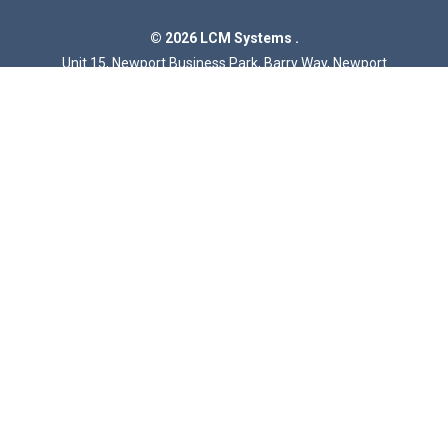
© 2026 LCM Systems .
Unit 15, Newport Business Park, Barry Way, Newport
Isle of Wight, PO30 5GY, United Kingdom
N.º IVA GB 785 3956 71
N.º de registro mercantil 2057541
LCM Systems es una empresa de Interface, Inc
Instrumentación
Indicadores Digitales
Amplificadores y Acondicionadores de Señal
ATEX Instrumentación
Indicadores Digitales de Mano
Inalámbrico Instrumentación