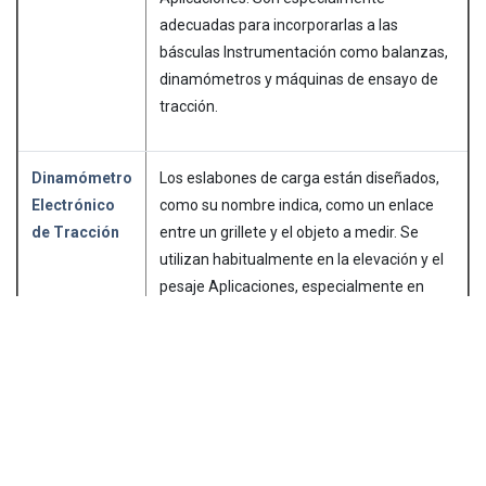
adecuadas para incorporarlas a las
básculas Instrumentación como balanzas,
dinamómetros y máquinas de ensayo de
tracción.
Dinamómetro
Los eslabones de carga están diseñados,
Electrónico
como su nombre indica, como un enlace
de Tracción
entre un grillete y el objeto a medir. Se
utilizan habitualmente en la elevación y el
pesaje Aplicaciones, especialmente en
entornos difíciles. La carga puede
mostrarse en el propio eslabón o en un
indicador independiente. Para una mayor
versatilidad, se dispone de Productos con
cable y telemetría, y estos Productos
pueden alquilarse a menudo para una sola
vez Aplicaciones.