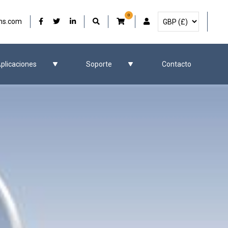
0
Seleccione la moneda
Nuestro Facebook
Nuestro Twitter
Nuestro LinkedIn
Cuenta de usuario
ms.com
plicaciones
Soporte
Contacto