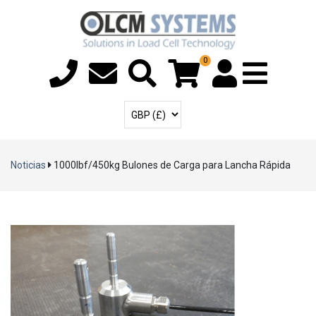
0
Menú T
Cuenta de usuari
Seleccione la moneda
Noticias
1000lbf/450kg Bulones de Carga para Lancha Rápida