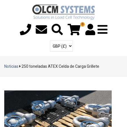
0
Menú T
Cuenta de usuari
Seleccione la moneda
Noticias
250 toneladas ATEX Celda de Carga Grillete