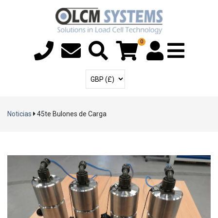
0
Menú T
Cuenta de usuari
Seleccione la moneda
Noticias
45te Bulones de Carga