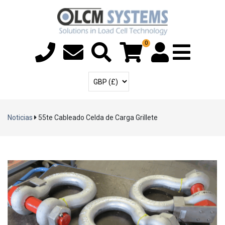
0
Menú T
Cuenta de usuari
Seleccione la moneda
Noticias
55te Cableado Celda de Carga Grillete