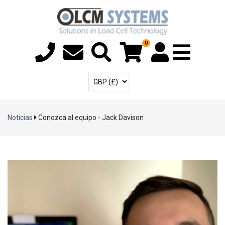
0
Menú T
Cuenta de usuari
Seleccione la moneda
Noticias
Conozca al equipo - Jack Davison